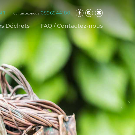
NT
|
0596544180
Contactez-nous
es Déchets
FAQ / Contactez-nous