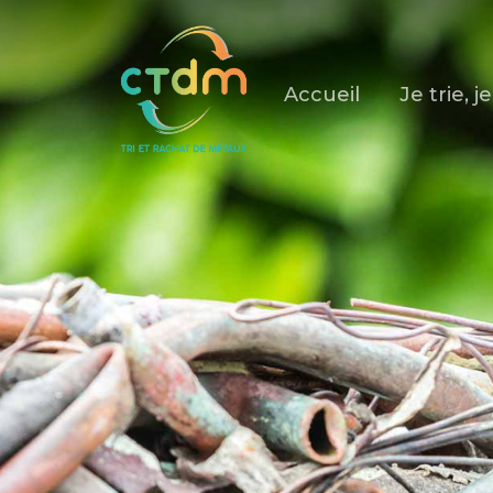
Skip
to
content
Accueil
Je trie, 